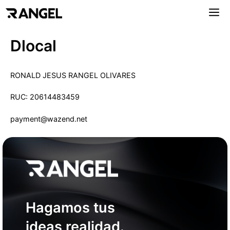
Saltar
Me
al
contenido
Dlocal
RONALD JESUS RANGEL OLIVARES
RUC: 20614483459
payment@wazend.net
Hagamos tus
ideas realidad.